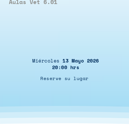
Aulas Vet 6.01
Valoración geriátrica 
perros
Miércoles
13 Mayo 2026
20:00 hrs
Reserve su lugar