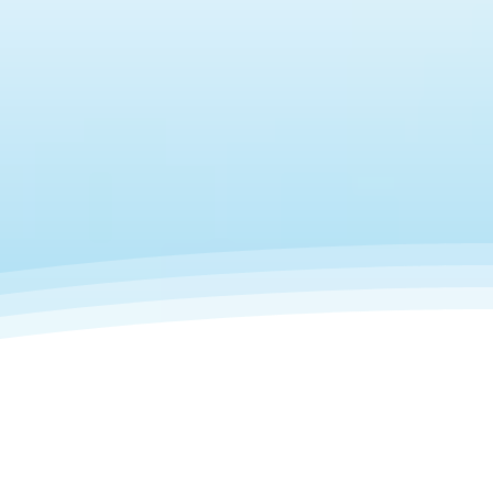
TÍFICA
CONSCIENTE