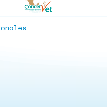
ionales