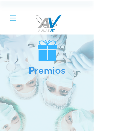
remios
P